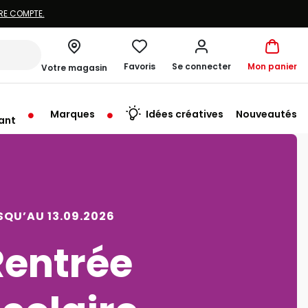
Favoris
Se connecter
Mon panier
Votre magasin
Marques
Idées créatives
Nouveautés
ant
rt à 10:00
SQU’AU 09.08.2026
Vacances