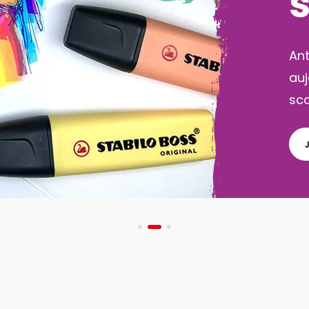
Pa
act