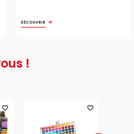
DÉCOUVRIR
ous !
favorite_border
favorite_border