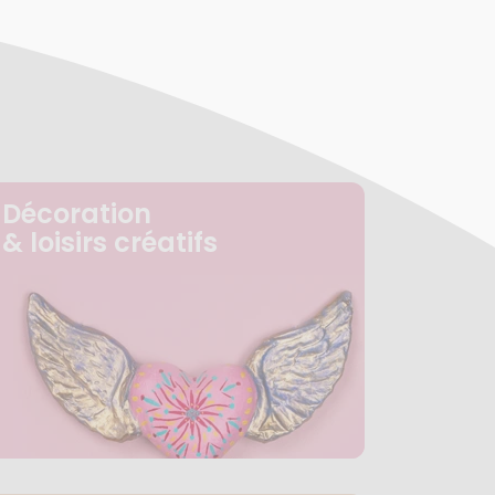
Décoration
& loisirs créatifs