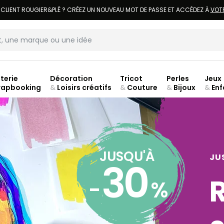
LIVRAISON À DOMICILE OFFERTE DÈS 70€.
VOIR CONDITIONS
terie
Décoration
Tricot
Perles
Jeux
rapbooking
&
Loisirs créatifs
&
Couture
&
Bijoux
&
Enf
ouve
JUSQU'À
JU
30
-
%