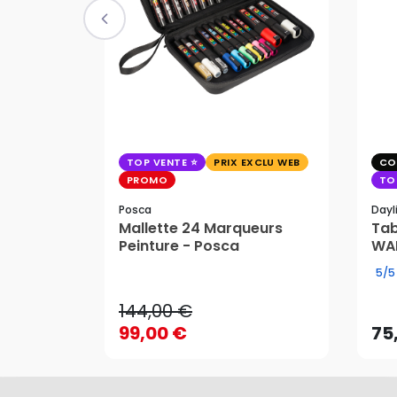
TOP VENTE
PRIX EXCLU WEB
CO
PROMO
TO
Posca
Dayl
Mallette 24 Marqueurs
Tab
144,00 €
Peinture - Posca
WAF
99,00 €
75
5/5
144,00 €
99,00 €
75