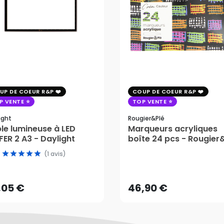
UP DE COEUR R&P
COUP DE COEUR R&P
P VENTE
TOP VENTE
ight
Rougier&plé
le lumineuse à LED
Marqueurs acryliques
ER 2 A3 - Daylight
boîte 24 pcs - Rougier
,05 €
(1 avis)
46,90 €
AJOUTER AU PANIER
,05 €
46,90 €