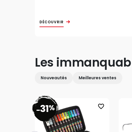
DÉCOUVRIR
Les immanquab
Nouveautés
Meilleures ventes
31
%
favorite_border
-