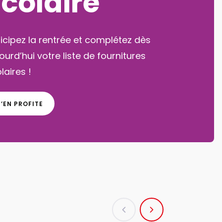
créatives
ssez un été magique avec nos
ivités créatives pour petits et grands !
J'EN PROFITE