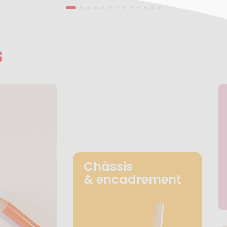
s
Châssis
& encadrement