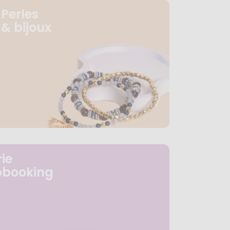
Perles
& bijoux
ie
pbooking