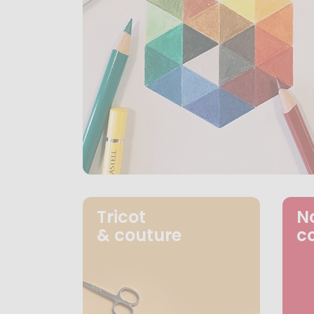
Tricot
N
& couture
c