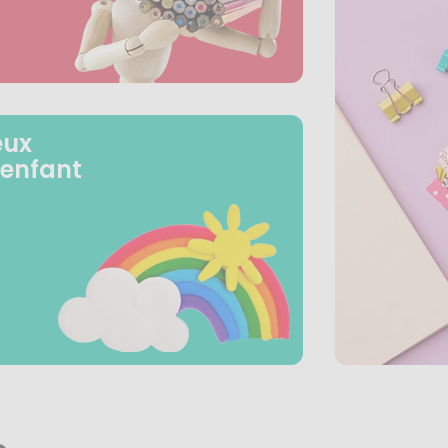
eux
 enfant