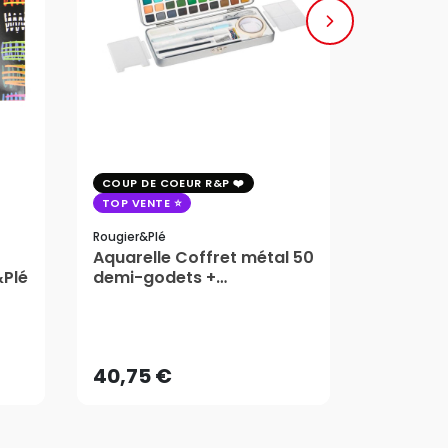
COUP DE COEUR R&P
COUP DE 
TOP VENTE
TOP VENT
Rougier&plé
Milan
Aquarelle Coffret métal 50
Plaque 
&Plé
demi-godets +
Block Vi
accessoires - Rougier&Plé
1,99
5 Formats
Dès
40,75 €
AJOUTER AU PANIER
40,75 €
1,99
Dès