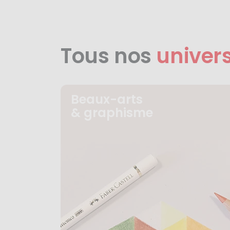
Tous nos
univer
Beaux-arts
& graphisme