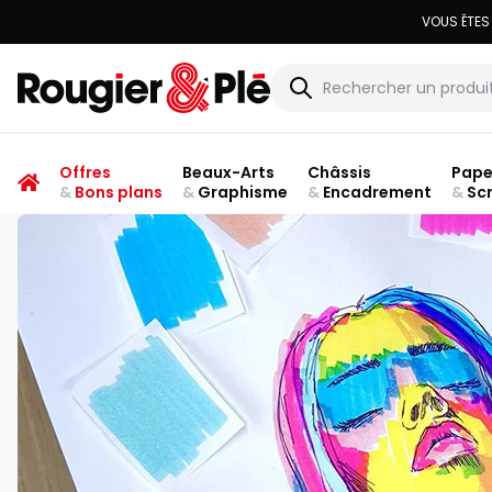
Rougier & Plé
Offres
Beaux-Arts
Châssis
Pape
&
Bons plans
&
Graphisme
&
Encadrement
&
Sc