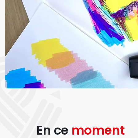
En ce
moment