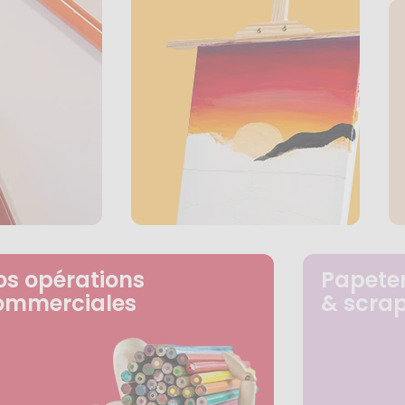
os opérations
Papeter
ommerciales
& scra