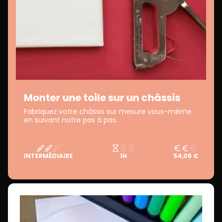
Monter une toile sur un châssis
Fabriquez votre châssis sur mesure vous-même
en suivant notre pas à pas.
INTERMÉDIAIRE
1H
54,05 €