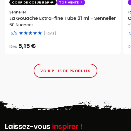
COUP DE COEUR R&P
TOP VENTE
Sennelier
F
La Gouache Extra-fine Tube 21 ml - Sennelier
C
60 Nuances
+
5/5
(1 avis)
5,15 €
Dès
D
VOIR PLUS DE PRODUITS
Laissez-vous
inspirer !