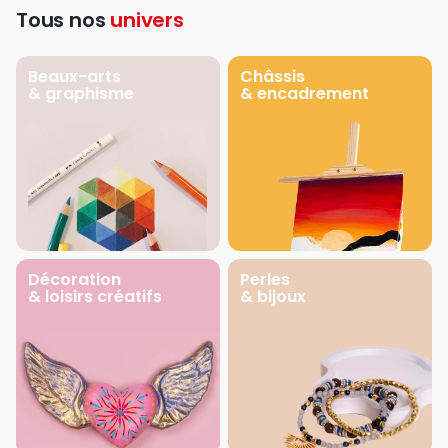
Tous nos
univers
Beaux-arts
Châssis
& graphisme
& encadrement
Décoration
Perles
& loisirs créatifs
& bijoux