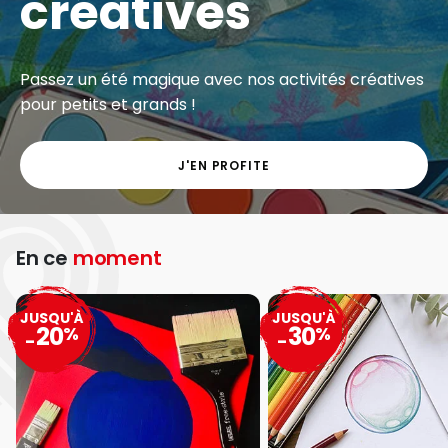
créatives
Passez un été magique avec nos activités créatives
pour petits et grands !
J'EN PROFITE
En ce
moment
JUSQU'À
JUSQU'À
20
30
%
%
-
-