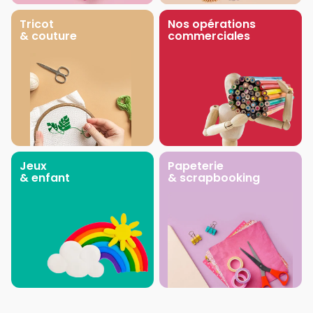
Tricot
Nos opérations
& couture
commerciales
Jeux
Papeterie
& enfant
& scrapbooking