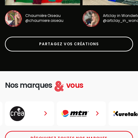
Chaumière Oiseau
Artclay in Wonder
@chaumiere.oiseau
@artclay_in_won
PARTAGEZ VOS CRÉATIONS
Nos marques
vous