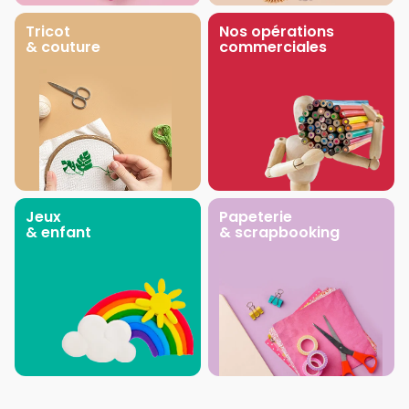
Tricot
Nos opérations
& couture
commerciales
Jeux
Papeterie
& enfant
& scrapbooking