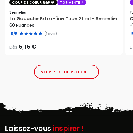
COUP DE COEUR R&P
TOP VENTE
Sennelier
F
La Gouache Extra-fine Tube 21 ml - Sennelier
C
60 Nuances
+
5/5
(1 avis)
5,15 €
Dès
D
VOIR PLUS DE PRODUITS
Laissez-vous
inspirer !