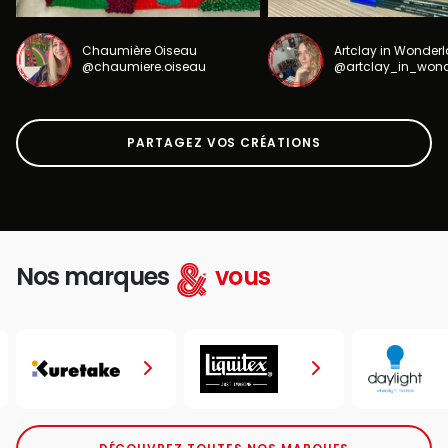
Chaumière Oiseau
Artclay in Wonder
@chaumiere.oiseau
@artclay_in_won
PARTAGEZ VOS CRÉATIONS
Nos marques
vous