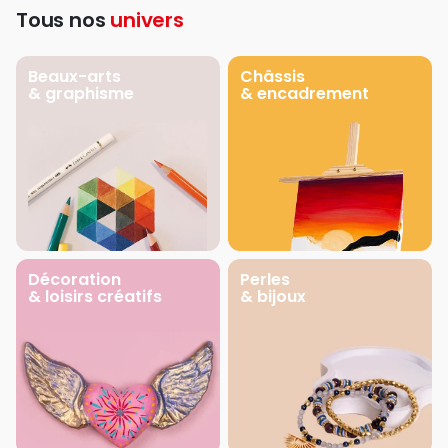
Tous nos
univers
Beaux-arts
Châssis
& graphisme
& encadrement
Décoration
Perles
& loisirs créatifs
& bijoux