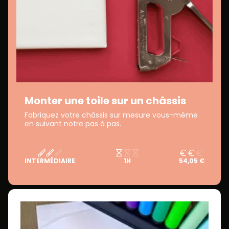
Monter une toile sur un châssis
Fabriquez votre châssis sur mesure vous-même
en suivant notre pas à pas.
INTERMÉDIAIRE
1H
54,05 €