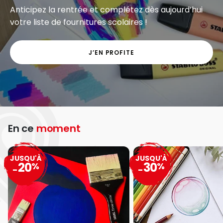
Anticipez la rentrée et complétez dès aujourd’hui
votre liste de fournitures scolaires !
J’EN PROFITE
En ce
moment
JUSQU'À
JUSQU'À
20
30
%
%
-
-