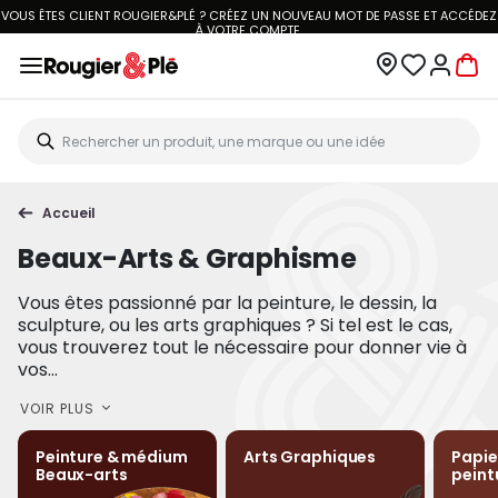
VOUS ÊTES CLIENT ROUGIER&PLÉ ? CRÉEZ UN NOUVEAU MOT DE PASSE ET ACCÉDEZ
À
VOTRE COMPTE.
Accueil
Beaux-Arts & Graphisme
Vous êtes passionné par la peinture, le dessin, la
sculpture, ou les arts graphiques ? Si tel est le cas,
vous trouverez tout le nécessaire pour donner vie à
vos...
VOIR PLUS
Peinture & médium
Arts Graphiques
Papie
Beaux-arts
peint