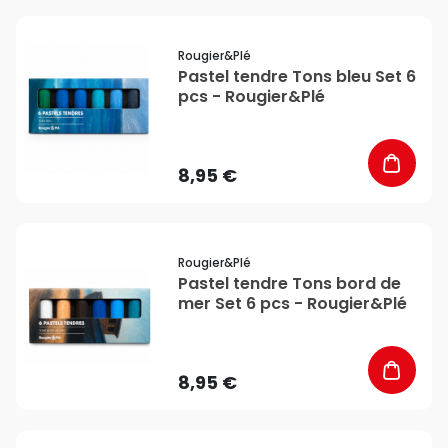
favorite_border
Rougier&plé
Pastel tendre Tons bleu Set 6
pcs - Rougier&Plé
8,95 €
favorite_border
Rougier&plé
Pastel tendre Tons bord de
mer Set 6 pcs - Rougier&Plé
8,95 €