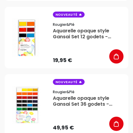
favorite_border
NOUVEAUTÉ
Rougier&plé
Aquarelle opaque style
Gansai Set 12 godets -
Rougier&Plé
19,95 €
favorite_border
NOUVEAUTÉ
Rougier&plé
Aquarelle opaque style
Gansai Set 36 godets -
Rougier&Plé
49,95 €