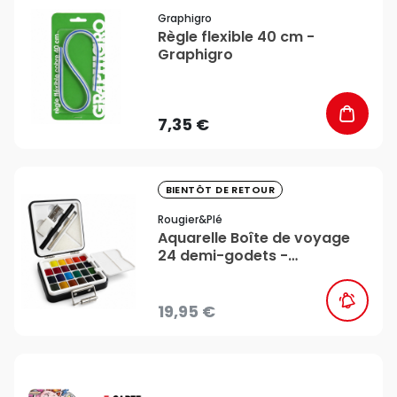
favorite_border
Graphigro
Règle flexible 40 cm -
Graphigro
7,35 €
favorite_border
BIENTÔT DE RETOUR
Rougier&plé
Aquarelle Boîte de voyage
24 demi-godets -
Rougier&Plé
19,95 €