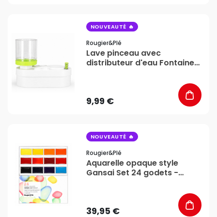
favorite_border
NOUVEAUTÉ
Rougier&plé
Lave pinceau avec
distributeur d'eau Fontaine
d'artiste - Rougier&Plé
9,99 €
favorite_border
NOUVEAUTÉ
Rougier&plé
Aquarelle opaque style
Gansai Set 24 godets -
Rougier&Plé
39,95 €