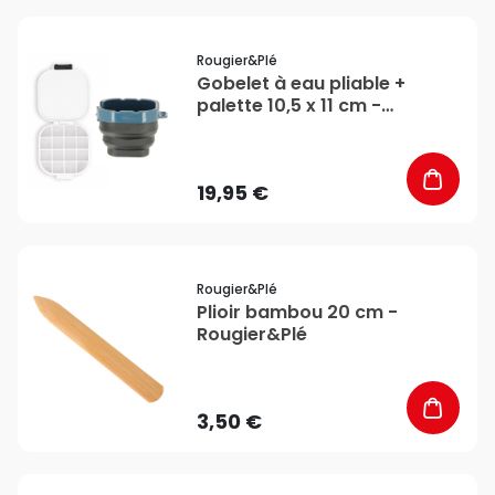
favorite_border
Rougier&plé
Gobelet à eau pliable +
palette 10,5 x 11 cm -
Rougier&Plé
19,95 €
favorite_border
Rougier&plé
Plioir bambou 20 cm -
Rougier&Plé
3,50 €