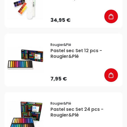
pinceau - Rougier&Plé
34,95 €
favorite_border
Rougier&plé
Pastel sec Set 12 pcs -
Rougier&Plé
7,95 €
favorite_border
Rougier&plé
Pastel sec Set 24 pcs -
Rougier&Plé