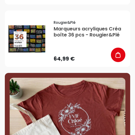
favorite_border
Rougier&plé
Marqueurs acryliques Créa
boîte 36 pcs - Rougier&Plé
64,99 €