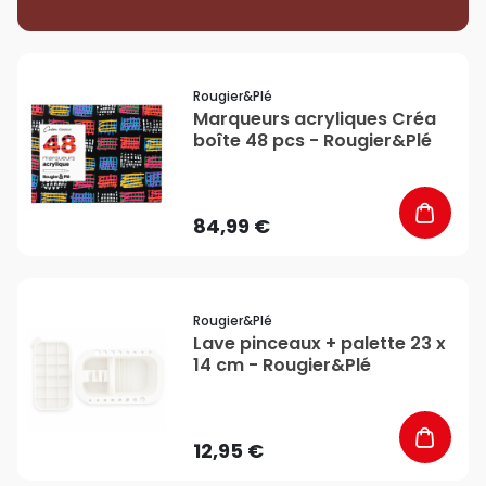
favorite_border
Rougier&plé
Marqueurs acryliques Créa
boîte 48 pcs - Rougier&Plé
84,99 €
favorite_border
Rougier&plé
Lave pinceaux + palette 23 x
14 cm - Rougier&Plé
12,95 €