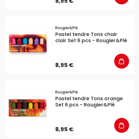
8,95 €
favorite_border
Rougier&plé
Pastel tendre Tons chair
clair Set 6 pcs - Rougier&Plé
8,95 €
favorite_border
Rougier&plé
Pastel tendre Tons orange
Set 6 pcs - Rougier&Plé
8,95 €