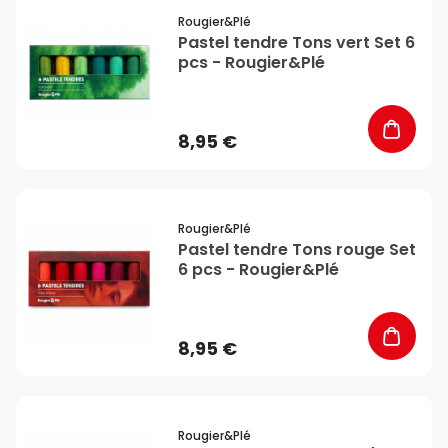
favorite_border
Rougier&plé
Pastel tendre Tons vert Set 6
pcs - Rougier&Plé
8,95 €
favorite_border
Rougier&plé
Pastel tendre Tons rouge Set
6 pcs - Rougier&Plé
8,95 €
favorite_border
Rougier&plé