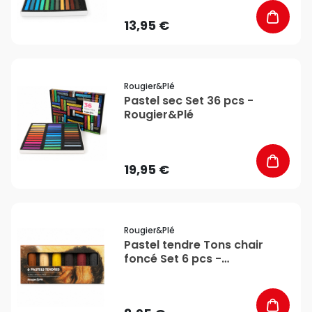
13,95 €
favorite_border
Rougier&plé
Pastel sec Set 36 pcs -
Rougier&Plé
19,95 €
favorite_border
Rougier&plé
Pastel tendre Tons chair
foncé Set 6 pcs -
Rougier&Plé