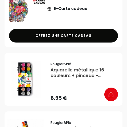
E-Carte cadeau
OFFREZ UNE CARTE CADEAU
favorite_border
Rougier&plé
Aquarelle métallique 16
couleurs + pinceau -
Rougier&Plé
8,95 €
favorite_border
Rougier&plé