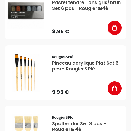
Pastel tendre Tons gris/brun
Set 6 pcs - Rougier&Plé
8,95 €
favorite_border
Rougier&plé
Pinceau acrylique Plat Set 6
pcs - Rougier&Plé
9,95 €
favorite_border
Rougier&plé
Spalter dur Set 3 pcs -
Rougier&Plé