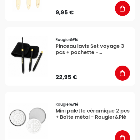
9,95 €
favorite_border
Rougier&plé
Pinceau lavis Set voyage 3
pcs + pochette -
Rougier&Plé
22,95 €
favorite_border
Rougier&plé
Mini palette céramique 2 pcs
+ Boîte métal - Rougier&Plé