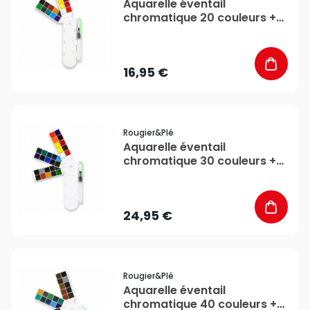
Aquarelle éventail
chromatique 20 couleurs +
pinceau - Rougier&Plé
16,95 €
favorite_border
Rougier&plé
Aquarelle éventail
chromatique 30 couleurs +
pinceau - Rougier&Plé
24,95 €
favorite_border
Rougier&plé
Aquarelle éventail
chromatique 40 couleurs +