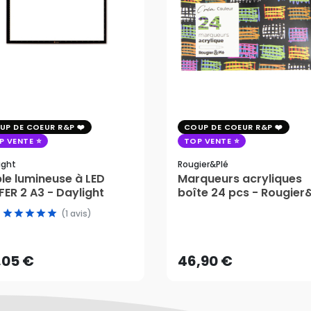
UP DE COEUR R&P
COUP DE COEUR R&P
P VENTE
TOP VENTE
ight
Rougier&plé
le lumineuse à LED
Marqueurs acryliques
ER 2 A3 - Daylight
boîte 24 pcs - Rougier
(1 avis)
,05 €
46,90 €
AJOUTER AU PANIER
AJOUTER AU PANIER
,05 €
46,90 €