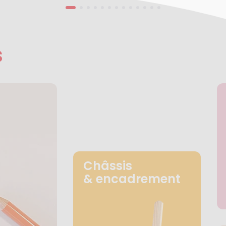
s
Châssis
& encadrement