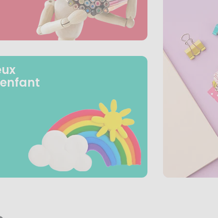
eux
 enfant