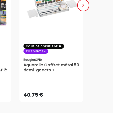
COUP DE COEUR R&P
COUP DE 
TOP VENTE
TOP VENT
Rougier&plé
Milan
Aquarelle Coffret métal 50
Plaque 
&Plé
demi-godets +
Block Vi
accessoires - Rougier&Plé
1,99
5 Formats
Dès
40,75 €
AJOUTER AU PANIER
40,75 €
1,99
Dès