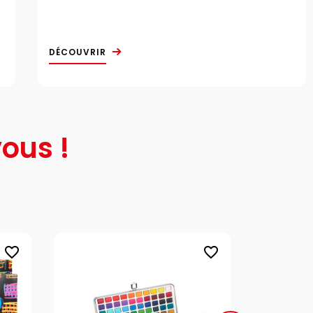
DÉCOUVRIR
ous !
favorite_border
favorite_border