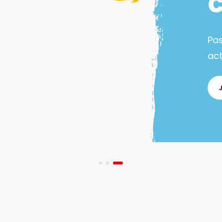
Pa
act