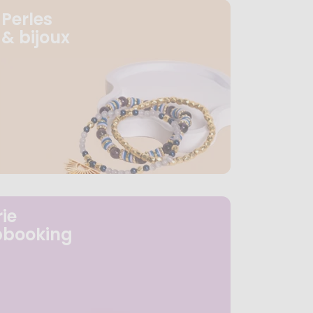
Perles
& bijoux
ie
pbooking