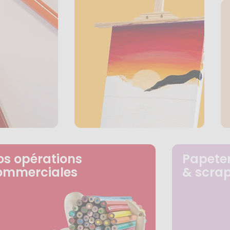
os opérations
Papeter
ommerciales
& scra