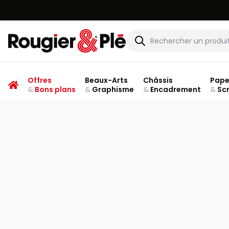
Rougier & Plé
Offres
Beaux-Arts
Châssis
Pape
&
Bons plans
&
Graphisme
&
Encadrement
&
Sc