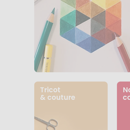
Tricot
N
& couture
c