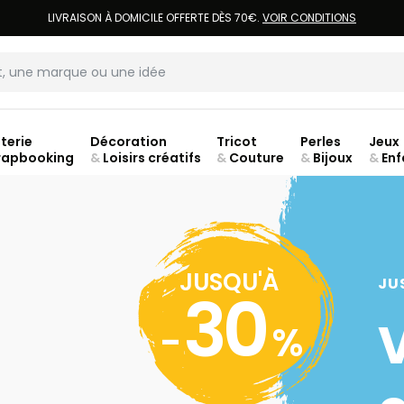
LIVRAISON À DOMICILE OFFERTE DÈS 70€.
VOIR CONDITIONS
terie
Décoration
Tricot
Perles
Jeux
rapbooking
&
Loisirs créatifs
&
Couture
&
Bijoux
&
Enf
Fer
JUSQU'À
JU
30
-
%