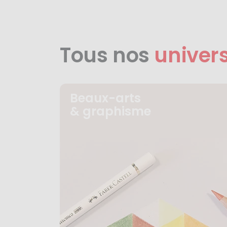
Tous nos
univer
Beaux-arts
& graphisme