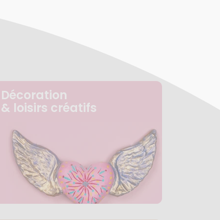
Décoration
& loisirs créatifs