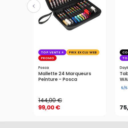
TOP VENTE
PRIX EXCLU WEB
CO
PROMO
TO
Posca
Dayl
Mallette 24 Marqueurs
Tab
Peinture - Posca
WAF
144,00 €
5/5
99,00 €
75
144,00 €
AJOUTER AU PANIER
99,00 €
75