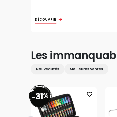
DÉCOUVRIR
Les immanquab
Nouveautés
Meilleures ventes
31
%
favorite_border
-