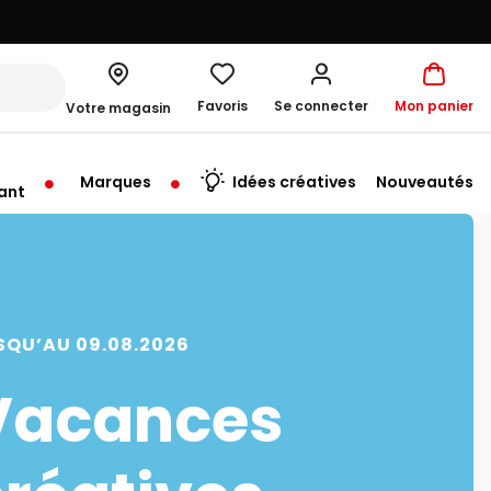
Favoris
Se connecter
Mon panier
Votre magasin
Marques
Idées créatives
Nouveautés
ant
me à 19:30
SQU’AU 09.08.2026
Vacances