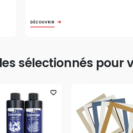
DÉCOUVRIR
s sélectionnés pour v
favorite_border