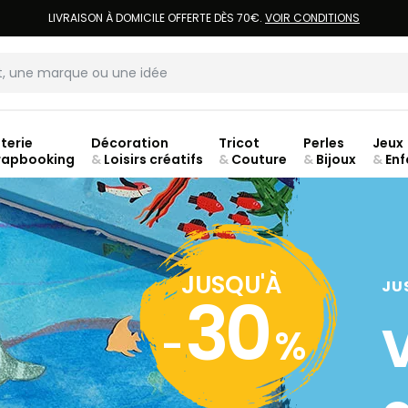
LIVRAISON À DOMICILE OFFERTE DÈS 70€.
VOIR CONDITIONS
terie
Décoration
Tricot
Perles
Jeux
rapbooking
&
Loisirs créatifs
&
Couture
&
Bijoux
&
Enf
ouve
JUSQU'À
JU
30
-
%