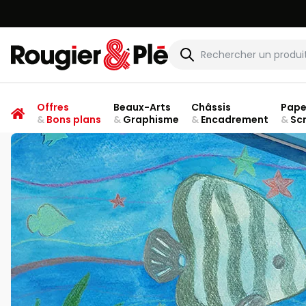
Rougier & Plé
Offres
Beaux-Arts
Châssis
Pape
&
Bons plans
&
Graphisme
&
Encadrement
&
Sc