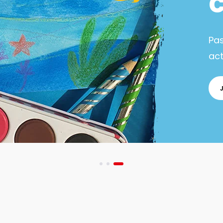
Pa
act