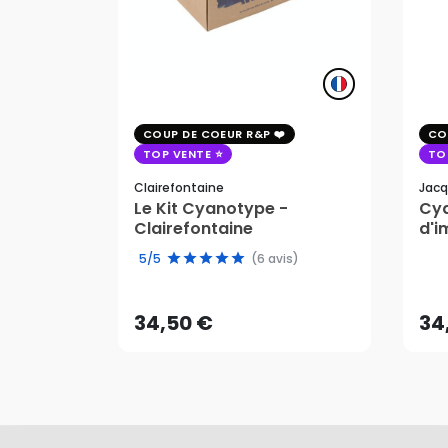
COUP DE COEUR R&P
CO
TOP VENTE
TO
Clairefontaine
Jacq
Le Kit Cyanotype -
Cya
Clairefontaine
d'i
pho
34,50 €
34
5/5
(6 avis)
AJOUTER AU PANIER
34,50 €
34