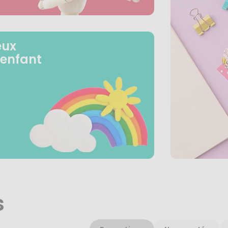
eux
 enfant
s