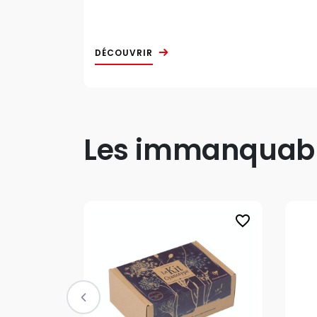
DÉCOUVRIR
Les immanquable
favorite_border