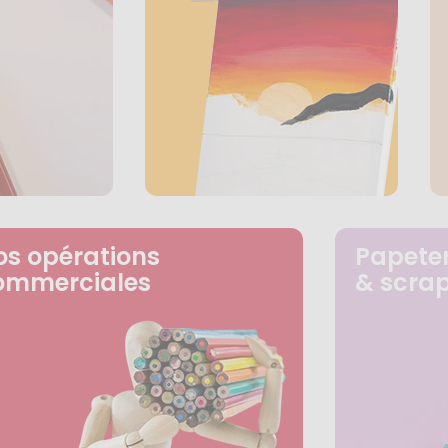
os opérations
Papeter
ommerciales
& scra