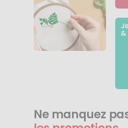
J
&
Ne manquez pa