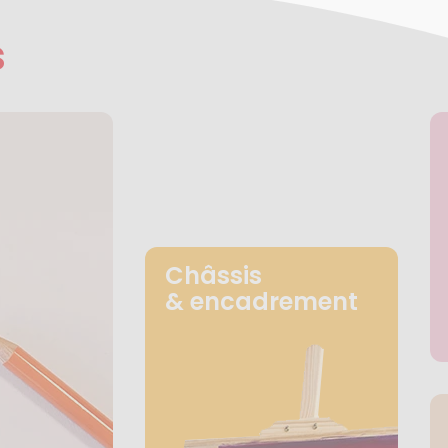
s
Châssis
& encadrement