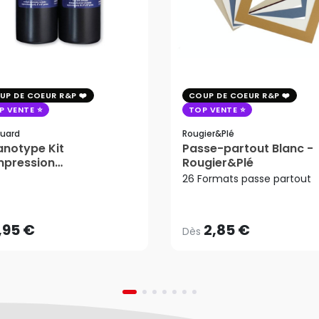
UP DE COEUR R&P
COUP DE COEUR R&P
P VENTE
TOP VENTE
uard
Rougier&plé
notype Kit
Passe-partout Blanc -
mpression
Rougier&Plé
2,85 €
tosensible - Jacquard
26 Formats passe partout
Dès
,95 €
AJOUTER AU PANIER
,95 €
2,85 €
Dès