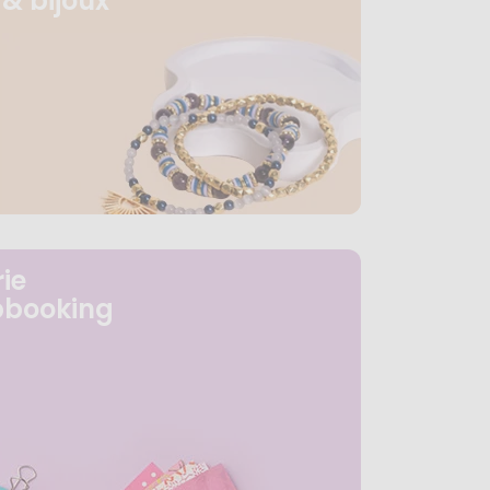
& bijoux
ie
pbooking