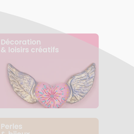
Décoration
& loisirs créatifs
Perles