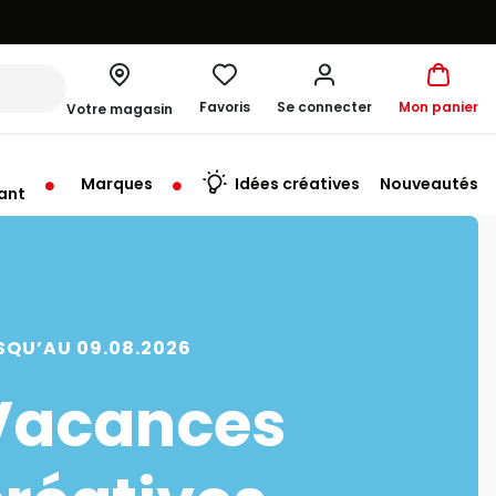
Favoris
Se connecter
Mon panier
Votre magasin
Marques
Idées créatives
Nouveautés
ant
rt à 10:00
SQU’AU 09.08.2026
Vacances