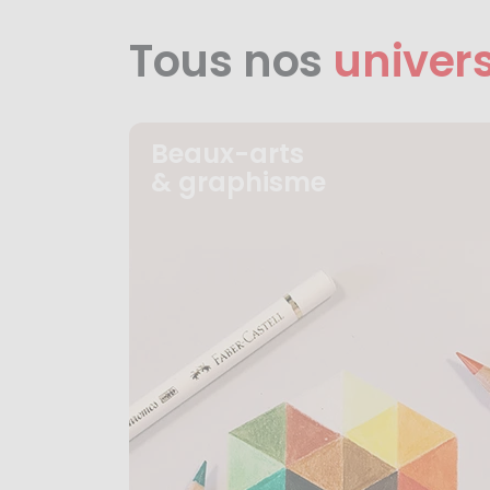
Tous nos
univer
Beaux-arts
& graphisme