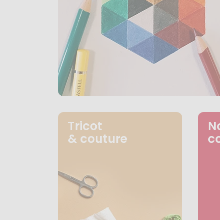
Tricot
N
& couture
c