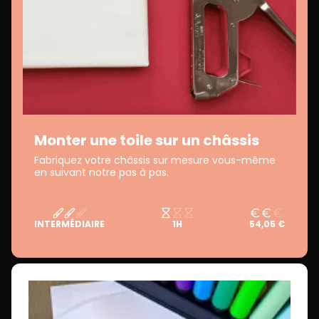
Monter une toile sur un châssis
Fabriquez votre châssis sur mesure vous-même
en suivant notre pas à pas.
INTERMÉDIAIRE
1H
54,05 €