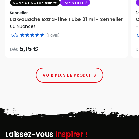
COUP DE COEUR R&P
TOP VENTE
Sennelier
F
La Gouache Extra-fine Tube 21 ml - Sennelier
C
60 Nuances
+
5/5
(1 avis)
5,15 €
Dès
D
VOIR PLUS DE PRODUITS
Laissez-vous
inspirer !