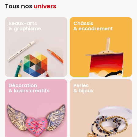
Tous nos
univers
Beaux-arts
Châssis
& graphisme
& encadrement
Décoration
Perles
& loisirs créatifs
& bijoux