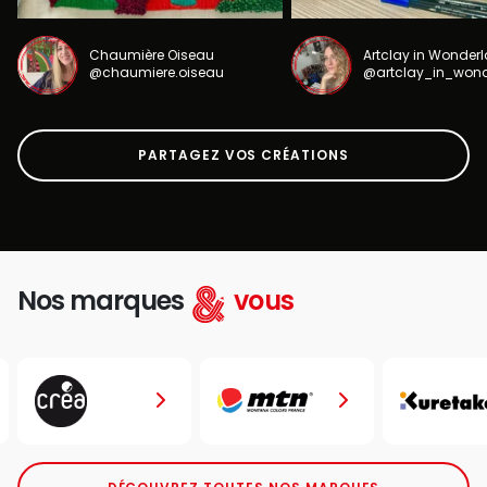
Chaumière Oiseau
Artclay in Wonder
@chaumiere.oiseau
@artclay_in_won
PARTAGEZ VOS CRÉATIONS
Nos marques
vous