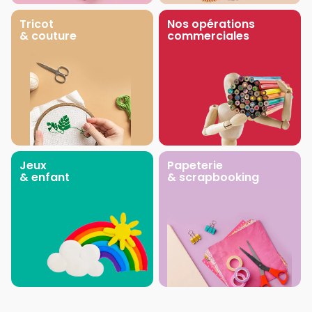
Tricot
Nos opérations
& couture
commerciales
Jeux
Papeterie
& enfant
& scrapbooking