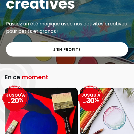
créatives
Passez un été magique avec nos activités créatives
pour petits et grands !
J'EN PROFITE
En ce
moment
JUSQU'À
JUSQU'À
20
30
%
%
-
-