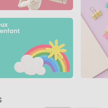
eux
 enfant
s