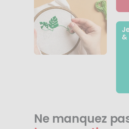
J
&
Ne manquez pa