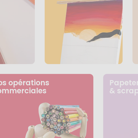
os opérations
Papeter
ommerciales
& scra