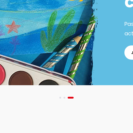
Pa
act