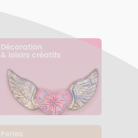
Décoration
& loisirs créatifs
Perles