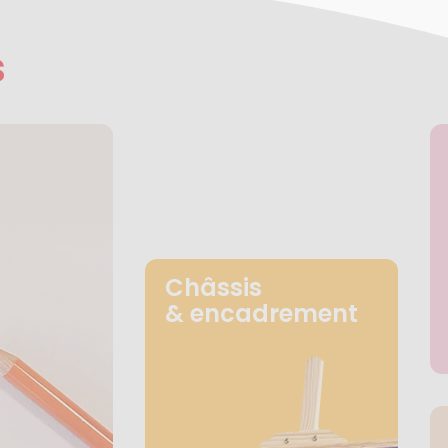
s
Châssis
& encadrement