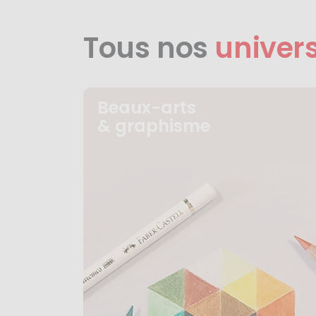
Tous nos
univer
Beaux-arts
& graphisme