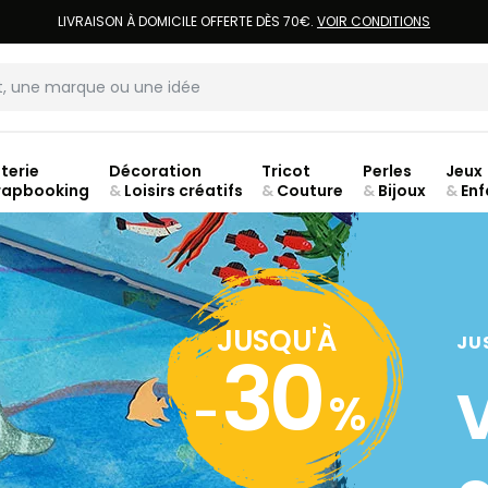
LIVRAISON À DOMICILE OFFERTE DÈS 70€.
VOIR CONDITIONS
terie
Décoration
Tricot
Perles
Jeux
rapbooking
&
Loisirs créatifs
&
Couture
&
Bijoux
&
Enf
jusq
JUSQU'À
JU
30
-
%