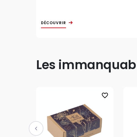
DÉCOUVRIR
Les immanquable
favorite_border