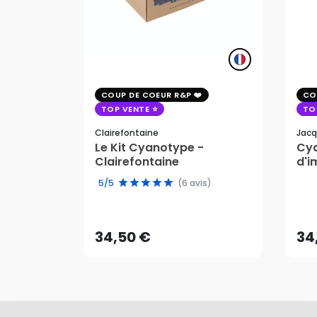
COUP DE COEUR R&P
CO
TOP VENTE
TO
Clairefontaine
Jacq
Le Kit Cyanotype -
Cya
Clairefontaine
d'i
pho
5/5
(6 avis)
34,50 €
34
AJOUTER AU PANIER
34,50 €
34