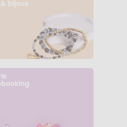
& bijoux
ie
pbooking