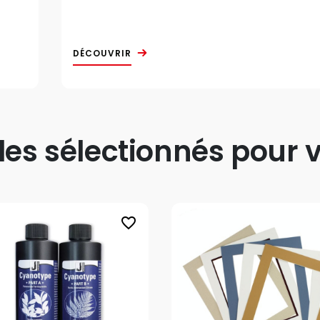
DÉCOUVRIR
s sélectionnés pour v
favorite_border