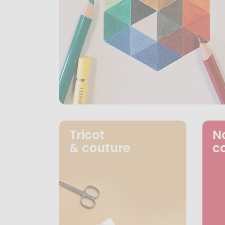
Tricot
N
& couture
c