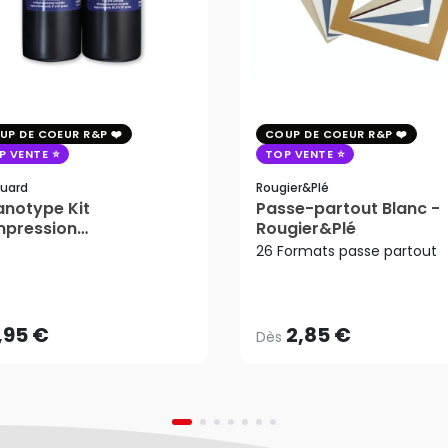
UP DE COEUR R&P
COUP DE COEUR R&P
P VENTE
TOP VENTE
uard
Rougier&plé
notype Kit
Passe-partout Blanc -
mpression
Rougier&Plé
tosensible - Jacquard
26 Formats passe partout
2,85 €
Dès
,95 €
AJOUTER AU PANIER
,95 €
2,85 €
Dès