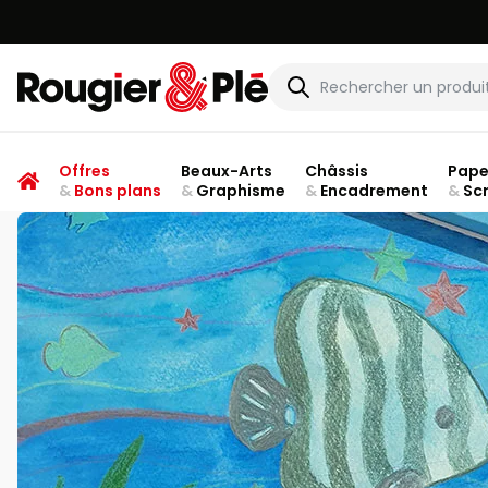
Rougier & Plé
Offres
Beaux-Arts
Châssis
Pape
&
Bons plans
&
Graphisme
&
Encadrement
&
Sc