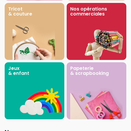
Tricot
Nos opérations
& couture
commerciales
Jeux
Papeterie
& enfant
& scrapbooking