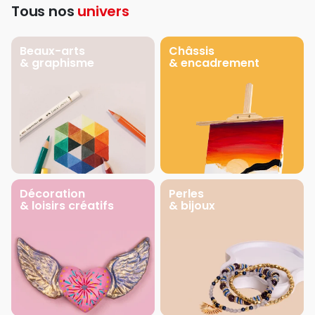
Tous nos
univers
Beaux-arts
Châssis
& graphisme
& encadrement
Décoration
Perles
& loisirs créatifs
& bijoux