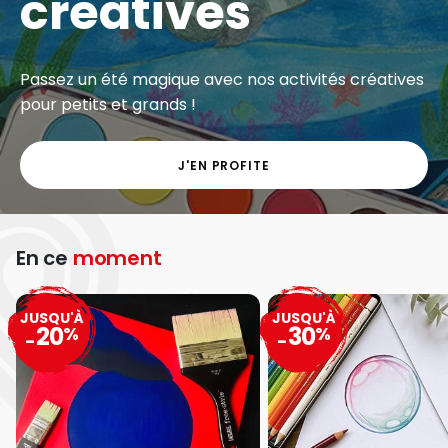
créatives
Passez un été magique avec nos activités créatives
pour petits et grands !
J'EN PROFITE
En ce
moment
JUSQU'À
JUSQU'À
20
30
%
%
-
-