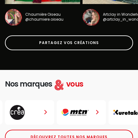
Chaumière Oiseau
Artclay in Wonder
@chaumiere.oiseau
@artclay_in_won
PARTAGEZ VOS CRÉATIONS
Nos marques
vous
DÉCOUVREZ TOUTES NOS MARQUES