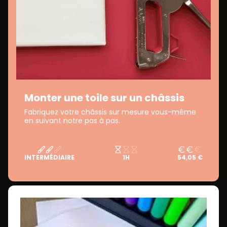
Monter une toile sur un châssis
Fabriquez votre châssis sur mesure vous-même
en suivant notre pas à pas.
INTERMÉDIAIRE
1H
54,05 €