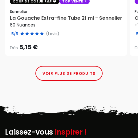
COUP DE COEUR R&P
TOP VENTE
Sennelier
F
La Gouache Extra-fine Tube 21 ml - Sennelier
C
60 Nuances
+
5/5
(1 avis)
5,15 €
Dès
D
VOIR PLUS DE PRODUITS
Laissez-vous
inspirer !