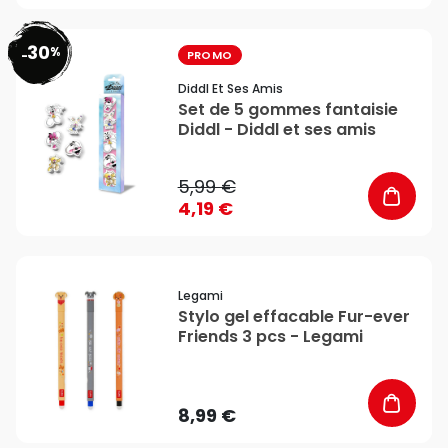
30
%
favorite_border
-
PROMO
Diddl Et Ses Amis
Set de 5 gommes fantaisie
Diddl - Diddl et ses amis
5,99 €
4,19 €
favorite_border
Legami
Stylo gel effacable Fur-ever
Friends 3 pcs - Legami
8,99 €