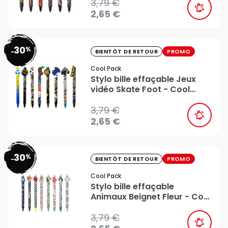
3,79 €
2,65 €
30
%
favorite_border
-
BIENTÔT DE RETOUR
PROMO
Cool Pack
Stylo bille effaçable Jeux
vidéo Skate Foot - Cool
Pack
3,79 €
2,65 €
30
%
favorite_border
-
BIENTÔT DE RETOUR
PROMO
Cool Pack
Stylo bille effaçable
Animaux Beignet Fleur - Cool
Pack
3,79 €