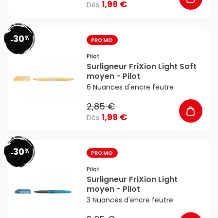
1,99 €
Dès
30
%
favorite_border
-
PROMO
Pilot
Surligneur FriXion Light Soft
moyen - Pilot
6 Nuances d'encre feutre
2,85 €
1,99 €
Dès
30
%
favorite_border
-
PROMO
Pilot
Surligneur FriXion Light
moyen - Pilot
3 Nuances d'encre feutre