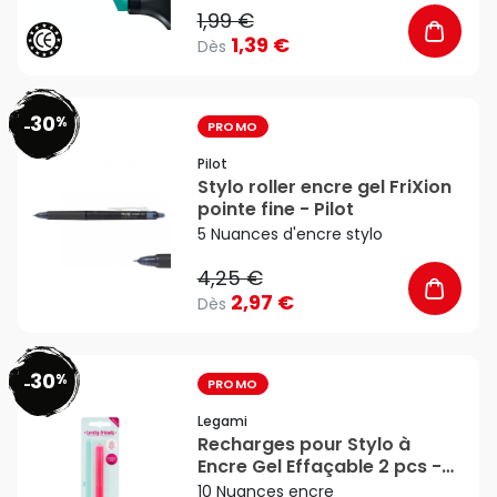
1,99 €
1,39 €
Dès
30
%
favorite_border
-
PROMO
Pilot
Stylo roller encre gel FriXion
pointe fine - Pilot
5 Nuances d'encre stylo
4,25 €
2,97 €
Dès
30
%
favorite_border
-
PROMO
Legami
Recharges pour Stylo à
Encre Gel Effaçable 2 pcs -
Legami
10 Nuances encre