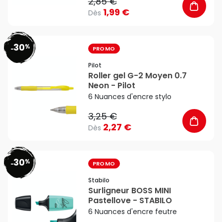
2,85 €
1,99 €
Dès
30
%
favorite_border
-
PROMO
Pilot
Roller gel G-2 Moyen 0.7
Neon - Pilot
6 Nuances d'encre stylo
3,25 €
2,27 €
Dès
30
%
favorite_border
-
PROMO
Stabilo
Surligneur BOSS MINI
Pastellove - STABILO
6 Nuances d'encre feutre