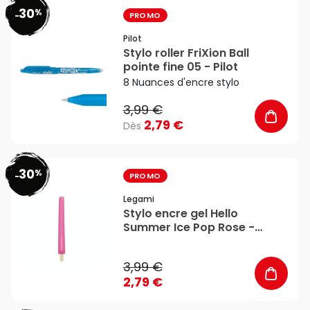
30
%
favorite_border
-
PROMO
Pilot
Stylo roller FriXion Ball
pointe fine 05 - Pilot
8 Nuances d'encre stylo
3,99 €
2,79 €
Dès
30
%
favorite_border
-
PROMO
Legami
Stylo encre gel Hello
Summer Ice Pop Rose -
Legami
3,99 €
2,79 €