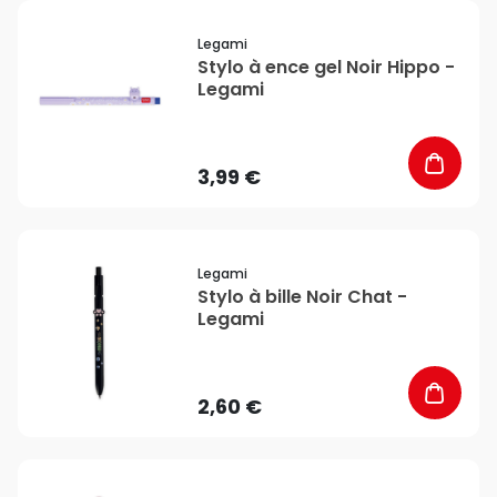
favorite_border
Legami
Stylo à ence gel Noir Hippo -
Legami
3,99 €
favorite_border
Legami
Stylo à bille Noir Chat -
Legami
2,60 €
favorite_border