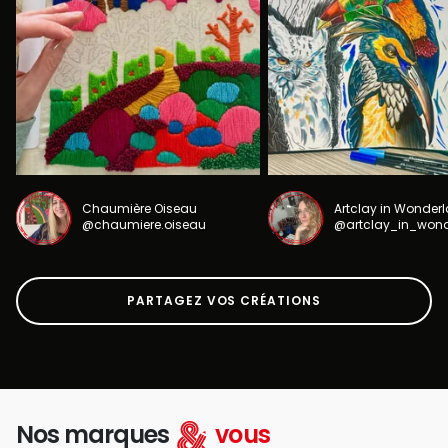
Chaumière Oiseau
Artclay in Wonder
@chaumiere.oiseau
@artclay_in_won
PARTAGEZ VOS CRÉATIONS
Nos marques
vous