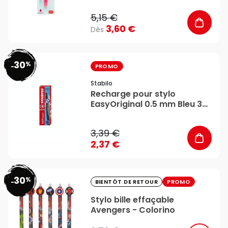
5,15 €
3,60 €
Dès
30
%
favorite_border
-
PROMO
Stabilo
Recharge pour stylo
EasyOriginal 0.5 mm Bleu 3
pcs - STABILO
3,39 €
2,37 €
30
%
favorite_border
-
BIENTÔT DE RETOUR
PROMO
Stylo bille effaçable
Avengers - Colorino