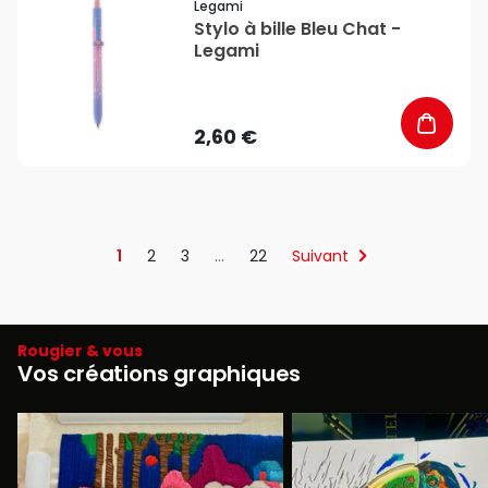
Legami
Stylo à bille Bleu Chat -
Legami
2,60 €
1
2
3
…
22
Suivant
Rougier & vous
Vos créations graphiques