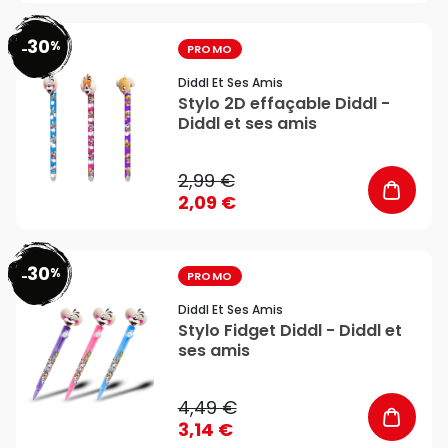
30
%
favorite_border
-
PROMO
Diddl Et Ses Amis
Stylo 2D effaçable Diddl -
Diddl et ses amis
2,99 €
2,09 €
30
%
favorite_border
-
PROMO
Diddl Et Ses Amis
Stylo Fidget Diddl - Diddl et
ses amis
4,49 €
3,14 €