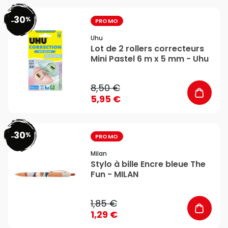
30
%
favorite_border
-
PROMO
Uhu
Lot de 2 rollers correcteurs
Mini Pastel 6 m x 5 mm - Uhu
8,50 €
5,95 €
30
%
favorite_border
-
PROMO
Milan
Stylo à bille Encre bleue The
Fun - MILAN
1,85 €
1,29 €