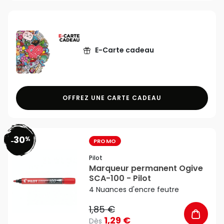
E-Carte cadeau
OFFREZ UNE CARTE CADEAU
30
%
favorite_border
-
PROMO
Pilot
Marqueur permanent Ogive
SCA-100 - Pilot
4 Nuances d'encre feutre
1,85 €
1,29 €
Dès