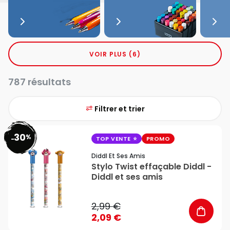
VOIR PLUS (6)
787 résultats
Filtrer et trier
30
%
favorite_border
-
TOP VENTE
PROMO
Diddl Et Ses Amis
Stylo Twist effaçable Diddl -
Diddl et ses amis
2,99 €
2,09 €