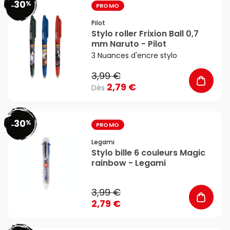
30
%
favorite_border
-
PROMO
Pilot
Stylo roller Frixion Ball 0,7
mm Naruto - Pilot
3 Nuances d'encre stylo
3,99 €
2,79 €
Dès
30
%
favorite_border
-
PROMO
Legami
Stylo bille 6 couleurs Magic
rainbow - Legami
3,99 €
2,79 €