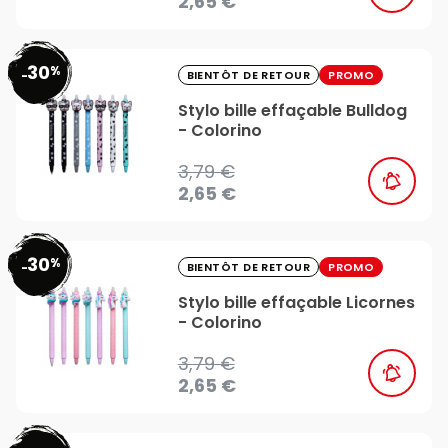
2,65 €
30
%
favorite_border
-
BIENTÔT DE RETOUR
PROMO
Stylo bille effaçable Bulldog
- Colorino
3,79 €
2,65 €
30
%
favorite_border
-
BIENTÔT DE RETOUR
PROMO
Stylo bille effaçable Licornes
- Colorino
3,79 €
2,65 €