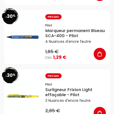
30
%
favorite_border
-
PROMO
Pilot
Marqueur permanent Biseau
SCA-400 - Pilot
4 Nuances d'encre feutre
1,85 €
1,29 €
Dès
30
%
favorite_border
-
PROMO
Pilot
Surligneur Frixion Light
effaçable - Pilot
3 Nuances d'encre feutre
2,85 €