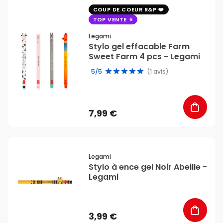
favorite_border
COUP DE COEUR R&P
TOP VENTE
Legami
Stylo gel effacable Farm
Sweet Farm 4 pcs - Legami
5/5
(1 avis)
7,99 €
favorite_border
Legami
Stylo à ence gel Noir Abeille -
Legami
3,99 €