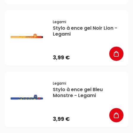
favorite_border
Legami
Stylo à ence gel Noir Lion -
Legami
3,99 €
favorite_border
Legami
Stylo à ence gel Bleu
Monstre - Legami
3,99 €