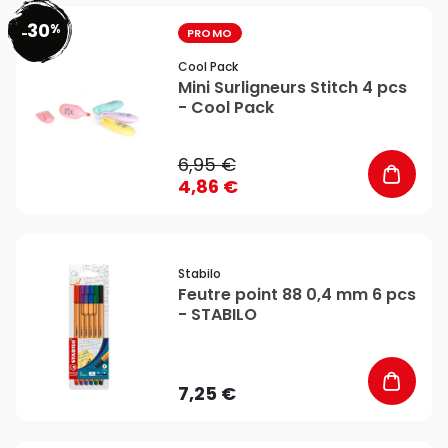
30
%
favorite_border
-
PROMO
Cool Pack
Mini Surligneurs Stitch 4 pcs
- Cool Pack
6,95 €
4,86 €
favorite_border
Stabilo
Feutre point 88 0,4 mm 6 pcs
- STABILO
7,25 €