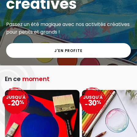
créatives
Passez un été magique avec nos activités créatives
pour petits et grands !
J'EN PROFITE
En ce
moment
JUSQU'À
JUSQU'À
20
30
%
%
-
-