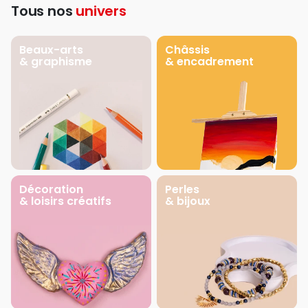
Tous nos
univers
Beaux-arts
Châssis
& graphisme
& encadrement
Décoration
Perles
& loisirs créatifs
& bijoux