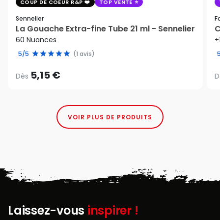
COUP DE COEUR R&P
TOP VENTE
Sennelier
F
La Gouache Extra-fine Tube 21 ml - Sennelier
C
60 Nuances
+
5/5
(1 avis)
5,15 €
Dès
D
VOIR PLUS DE PRODUITS
Laissez-vous
inspirer !