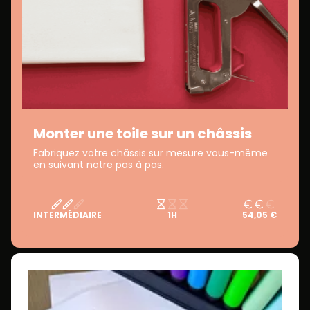
Monter une toile sur un châssis
Fabriquez votre châssis sur mesure vous-même
en suivant notre pas à pas.
INTERMÉDIAIRE
1H
54,05 €