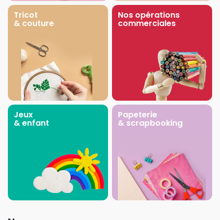
Tricot
Nos opérations
& couture
commerciales
Jeux
Papeterie
& enfant
& scrapbooking