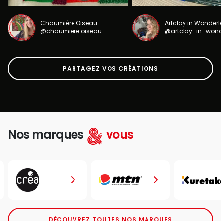
Chaumière Oiseau
Artclay in Wonder
@chaumiere.oiseau
@artclay_in_won
PARTAGEZ VOS CRÉATIONS
Nos marques
vous
DÉCOUVREZ TOUTES NOS MARQUES