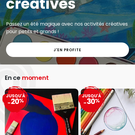
créatives
Passez un été magique avec nos activités créatives
pour petits et grands !
J'EN PROFITE
En ce
moment
JUSQU'À
JUSQU'À
20
30
%
%
-
-