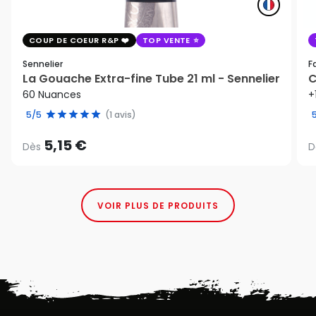
COUP DE COEUR R&P
TOP VENTE
Sennelier
F
La Gouache Extra-fine Tube 21 ml - Sennelier
C
60 Nuances
+
5/5
(1 avis)
5,15 €
Dès
D
VOIR PLUS DE PRODUITS