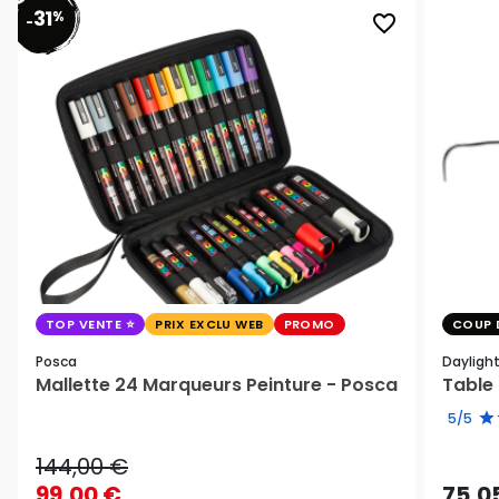
31
%
favorite_border
-
TOP VENTE
PRIX EXCLU WEB
PROMO
COUP 
Posca
Dayligh
Mallette 24 Marqueurs Peinture - Posca
Table 
5/5
144,00 €
99,00 €
75,0