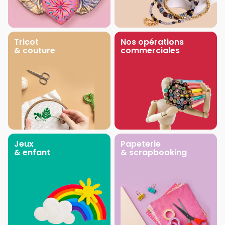
Tricot
Nos opérations
& couture
commerciales
Jeux
Papeterie
& enfant
& scrapbooking