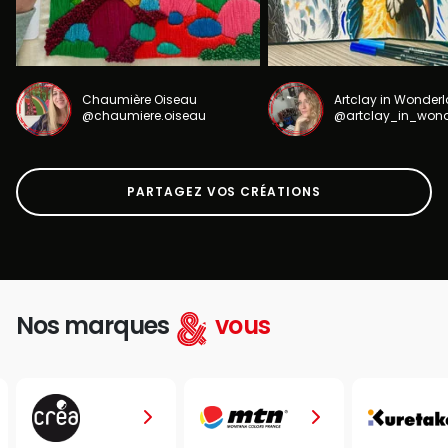
Chaumière Oiseau
Artclay in Wonder
@chaumiere.oiseau
@artclay_in_won
PARTAGEZ VOS CRÉATIONS
Nos marques
vous