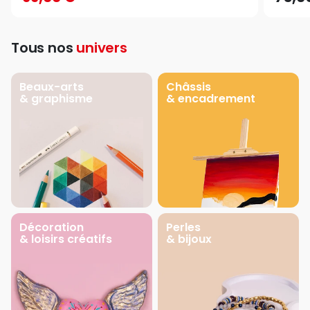
Tous nos
univers
Beaux-arts
Châssis
& graphisme
& encadrement
Décoration
Perles
& loisirs créatifs
& bijoux