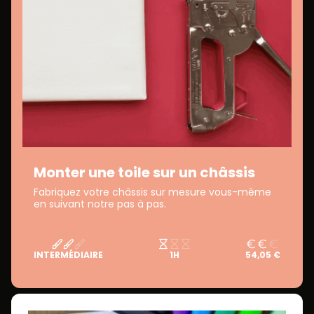
Monter une toile sur un châssis
Fabriquez votre châssis sur mesure vous-même
en suivant notre pas à pas.
INTERMÉDIAIRE
1H
54,05 €