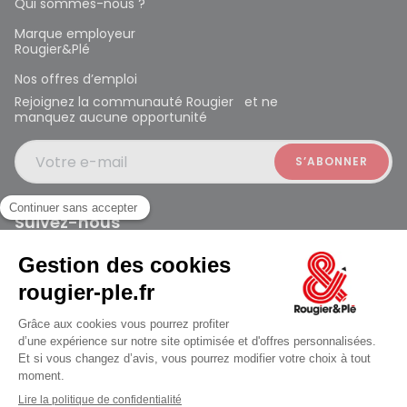
Qui sommes-nous ?
Marque employeur
Rougier&Plé
Nos offres d’emploi
Rejoignez la communauté Rougier et ne
manquez aucune opportunité
Votre e-mail
Suivez-nous
Rougier et Plé 2024 Copyright
Mentions légales