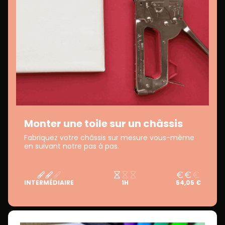
Monter une toile sur un châssis
Fabriquez votre châssis sur mesure vous-même
en suivant notre pas à pas.
INTERMÉDIAIRE
1H
54,05 €