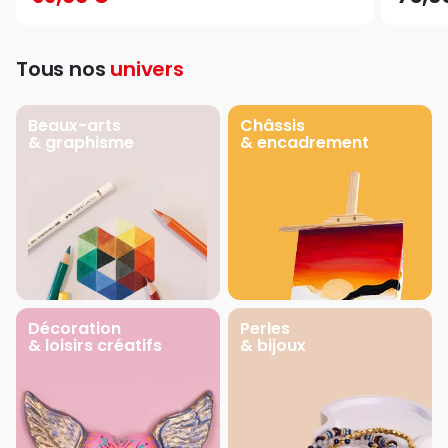
Tous nos
univers
Beaux-arts
Châssis
& graphisme
& encadrement
Décoration
Perles
& loisirs créatifs
& bijoux