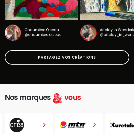
Chaumière Oiseau
Artclay in Wonder
@chaumiere.oiseau
@artclay_in_won
PARTAGEZ VOS CRÉATIONS
Nos marques
vous