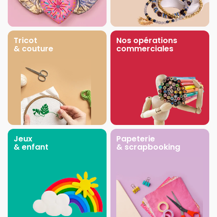
Tricot
Nos opérations
& couture
commerciales
Jeux
Papeterie
& enfant
& scrapbooking