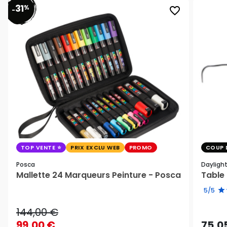
31
%
favorite_border
-
TOP VENTE
PRIX EXCLU WEB
PROMO
COUP 
Posca
Dayligh
Mallette 24 Marqueurs Peinture - Posca
Table 
5/5
144,00 €
99,00 €
75,0