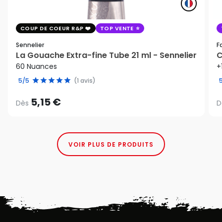
COUP DE COEUR R&P
TOP VENTE
Sennelier
F
La Gouache Extra-fine Tube 21 ml - Sennelier
C
60 Nuances
+
5/5
(1 avis)
5,15 €
Dès
D
VOIR PLUS DE PRODUITS