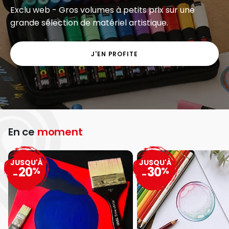
Exclu web - Gros volumes à petits prix sur une
grande sélection de matériel artistique.
J'EN PROFITE
En ce
moment
JUSQU'À
JUSQU'À
20
30
%
%
-
-