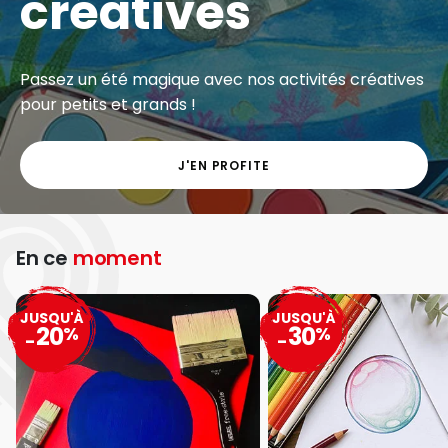
créatives
Passez un été magique avec nos activités créatives
pour petits et grands !
J'EN PROFITE
En ce
moment
JUSQU'À
JUSQU'À
20
30
%
%
-
-