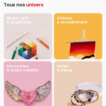
Tous nos
univers
Beaux-arts
Châssis
& graphisme
& encadrement
Décoration
Perles
& loisirs créatifs
& bijoux