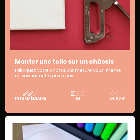
Monter une toile sur un châssis
Fabriquez votre châssis sur mesure vous-même
en suivant notre pas à pas.
INTERMÉDIAIRE
1H
54,05 €