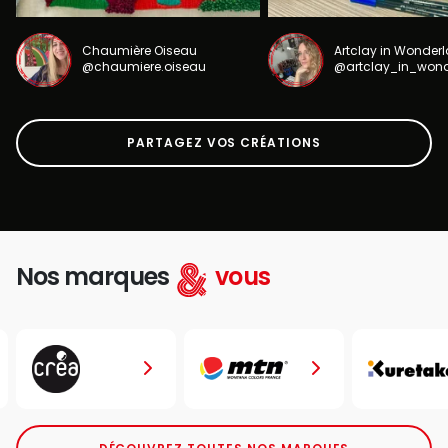
Chaumière Oiseau
Artclay in Wonder
@chaumiere.oiseau
@artclay_in_won
PARTAGEZ VOS CRÉATIONS
Nos marques
vous