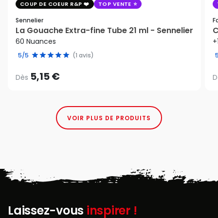
COUP DE COEUR R&P
TOP VENTE
Sennelier
F
La Gouache Extra-fine Tube 21 ml - Sennelier
C
60 Nuances
+
5/5
(1 avis)
5,15 €
Dès
D
VOIR PLUS DE PRODUITS
Laissez-vous
inspirer !