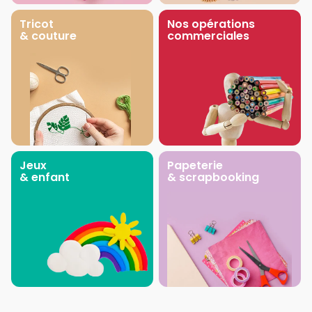
Tricot
Nos opérations
& couture
commerciales
Jeux
Papeterie
& enfant
& scrapbooking