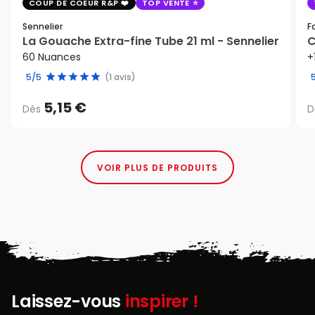
COUP DE COEUR R&P
TOP VENTE
Sennelier
F
La Gouache Extra-fine Tube 21 ml - Sennelier
C
60 Nuances
+
5/5
(1 avis)
5,15 €
Dès
D
VOIR PLUS DE PRODUITS
Laissez-vous
inspirer !