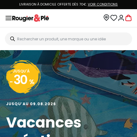
VOUS ÊTES CLIENT ROUGIER&PLÉ ? CRÉEZ UN NOUVEAU MOT DE PASSE ET ACCÉDEZ
À
VOTRE COMPTE.
JUSQU'À
20
-
%
JUSQU’AU 13.08.2026
Big Art