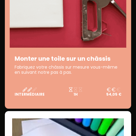
Monter une toile sur un châssis
Fabriquez votre châssis sur mesure vous-même
en suivant notre pas à pas.
INTERMÉDIAIRE
1H
54,05 €