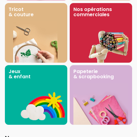
Tricot
Nos opérations
& couture
commerciales
Jeux
Papeterie
& enfant
& scrapbooking