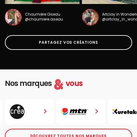
Chaumière Oiseau
Artclay in Wonder
@chaumiere.oiseau
@artclay_in_won
PARTAGEZ VOS CRÉATIONS
Nos marques
vous
DÉCOUVREZ TOUTES NOS MARQUES