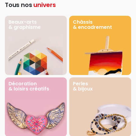
Tous nos
univers
Beaux-arts
Châssis
& graphisme
& encadrement
Décoration
Perles
& loisirs créatifs
& bijoux