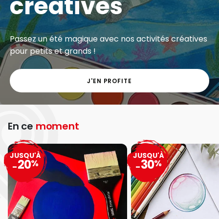
Exclu web - Gros volumes à petits prix sur une
grande sélection de matériel artistique.
J'EN PROFITE
En ce
moment
JUSQU'À
JUSQU'À
20
30
%
%
-
-